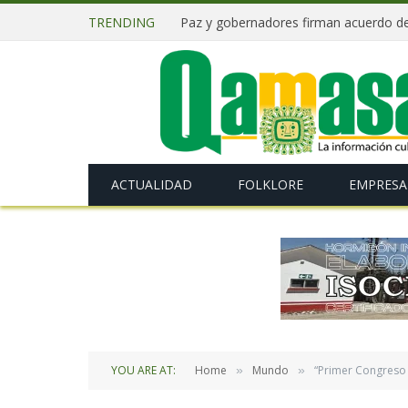
TRENDING
ACTUALIDAD
FOLKLORE
EMPRESA
YOU ARE AT:
Home
Mundo
“Primer Congreso I
»
»