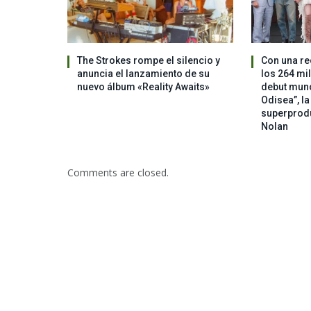
The Strokes rompe el silencio y
Con una re
anuncia el lanzamiento de su
los 264 mi
nuevo álbum «Reality Awaits»
debut mundi
Odisea”, l
superprod
Nolan
Comments are closed.