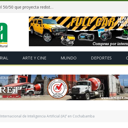
Paz y gobernadores firman acuerdo del 50/50 que proyecta redistribuir recursos y tributos desde 2027
RIAL
ARTE Y CINE
MUNDO
DEPORTES
nternacional de Inteligencia Artificial (IA)” en Cochabamba