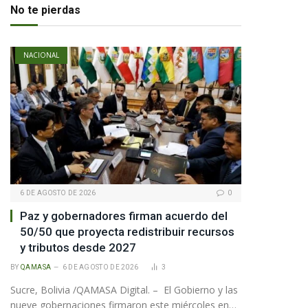
No te pierdas
NACIONAL
pp
te
6 DE AGOSTO DE 2026
0
Paz y gobernadores firman acuerdo del
50/50 que proyecta redistribuir recursos
y tributos desde 2027
BY
QAMASA
6 DE AGOSTO DE 2026
3
Sucre, Bolivia /QAMASA Digital. – El Gobierno y las
nueve gobernaciones firmaron este miércoles en…