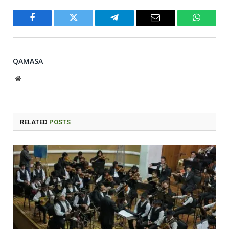
Facebook
Twitter
Telegram
Email
WhatsA
QAMASA
Website
RELATED
POSTS