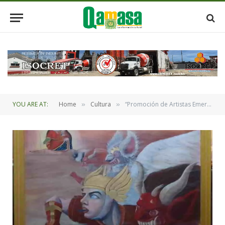
YOU ARE AT:
Home
Cultura
“Promoción de Artistas Emergentes”en la ciudad de Oruro
»
»