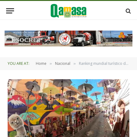
YOU ARE AT:
Home
Nacional
Ranking mundial turístico de Tripadvisor destaca La Paz *Por sus “mercados coloridos”
»
»