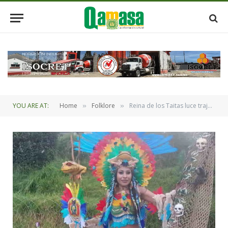
YOU ARE AT:
Home
Folklore
Reina de los Taitas luce traje ecológico en elección de la Reina del Gran Poder
»
»