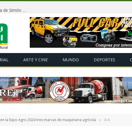
Conmemorarán la independencia de Bolivia y la llegada de Simón Bolívar con un tradicional «Gran Baile de Antaño» en La Paz
RIAL
ARTE Y CINE
MUNDO
DEPORTES
 en la Expo Agro 2024 tres marcas de maquinaria agrícola
0-4
»