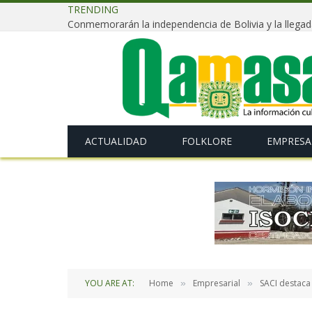
TRENDING
ACTUALIDAD
FOLKLORE
EMPRESA
YOU ARE AT:
Home
Empresarial
SACI destaca
»
»