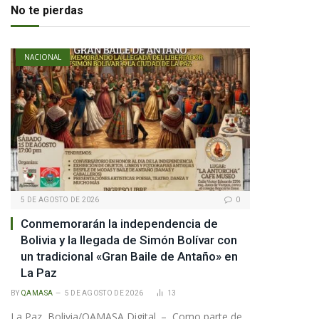
No te pierdas
NACIONAL
5 DE AGOSTO DE 2026
0
Conmemorarán la independencia de
Bolivia y la llegada de Simón Bolívar con
un tradicional «Gran Baile de Antaño» en
La Paz
BY
QAMASA
5 DE AGOSTO DE 2026
13
La Paz, Bolivia/QAMASA Digital. – Como parte de