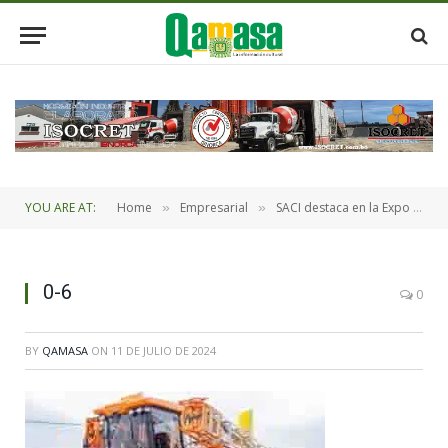
YOU ARE AT:
Home
Empresarial
SACI destaca en la Expo Agro 2024 tres marcas de maquinaria agrícola
»
»
0-6
0
BY
QAMASA
ON
11 DE JULIO DE 2024