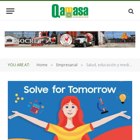
YOU ARE AT:
Home
Empresarial
Salud, educación y medioambiente: 10 proyectos estudiantiles avanzan a la semifinal en Samsung Solve for Tomorrow 2024
»
»