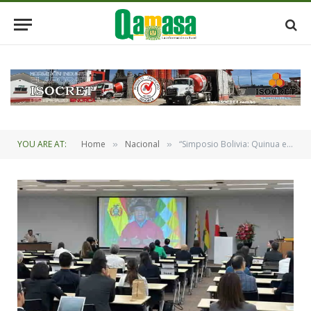
YOU ARE AT:
Home
Nacional
“Simposio Bolivia: Quinua el grano sagrado y el Año Internacional de los Camélidos”, virtual con audiencia en Tokio
»
»