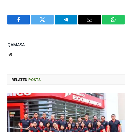
Facebook
Twitter
Telegram
Email
WhatsA
QAMASA
Website
RELATED
POSTS