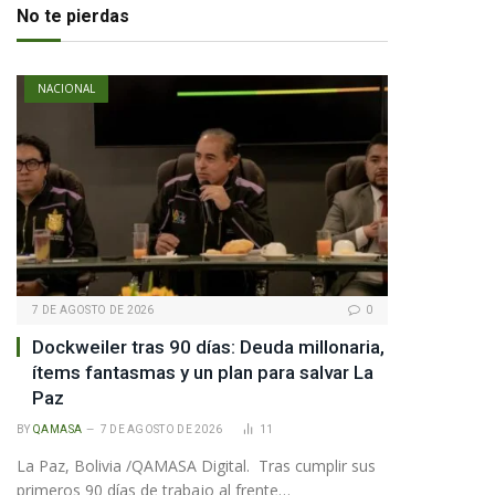
No te pierdas
NACIONAL
pp
te
7 DE AGOSTO DE 2026
0
Dockweiler tras 90 días: Deuda millonaria,
ítems fantasmas y un plan para salvar La
Paz
BY
QAMASA
7 DE AGOSTO DE 2026
11
La Paz, Bolivia /QAMASA Digital. Tras cumplir sus
primeros 90 días de trabajo al frente…