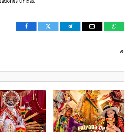
 Naciones Unidas.
Facebook
Twitter
Telegram
Email
WhatsA
Websi