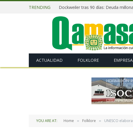
TRENDING
ACTUALIDAD
FOLKLORE
EMPRESA
YOU ARE AT:
Home
Folklore
UNESCO elabora p
»
»