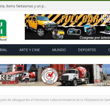
Dockweiler tras 90 días: Deuda millonaria, ítems fantasmas y un plan para salvar La Paz
RIAL
ARTE Y CINE
MUNDO
DEPORTES
lan de salvaguardia al Patrimonio Cultural Inmaterial de la Chiquitanía en San