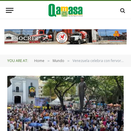
YOU ARE AT:
Home
Mundo
Venezuela celebra con fervor la canonización de sus dos primeros santos
»
»