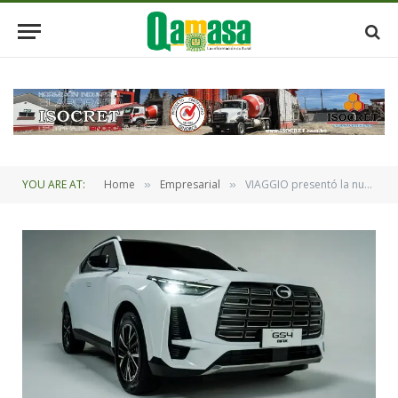
YOU ARE AT:
Home
Empresarial
VIAGGIO presentó la nueva GS4 MAX, la evolución del diseño y la tecnología de GAC Motor
»
»