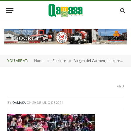
YOU ARE AT:
Home
Folklore
Virgen del Carmen, la expresión de fe y tradición del alteño
»
»
0
BY
QAMASA
ON
29 DE JULIO DE 2024