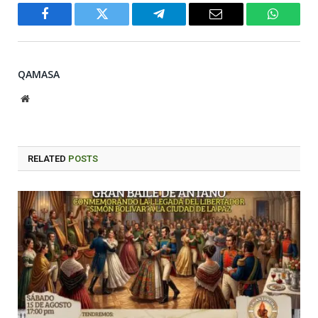
Facebook
Twitter
Telegram
Email
WhatsA
QAMASA
Website
RELATED
POSTS