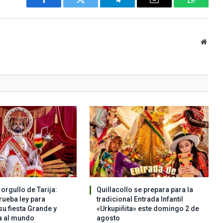
Facebook
Twitter
Telegram
Email
WhatsA
Websi
orgullo de Tarija:
Quillacollo se prepara para la
ueba ley para
tradicional Entrada Infantil
su fiesta Grande y
«Urkupiñita» este domingo 2 de
a al mundo
agosto