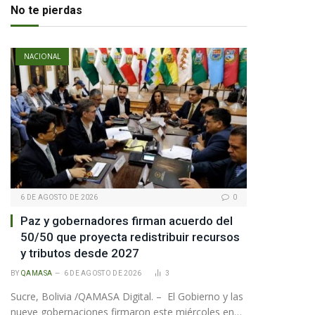
No te pierdas
NACIONAL
6 DE AGOSTO DE 2026
0
Paz y gobernadores firman acuerdo del
50/50 que proyecta redistribuir recursos
y tributos desde 2027
BY
QAMASA
6 DE AGOSTO DE 2026
3
Sucre, Bolivia /QAMASA Digital. – El Gobierno y las
nueve gobernaciones firmaron este miércoles en…