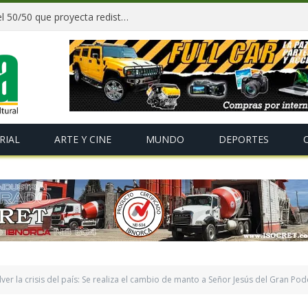
Paz y gobernadores firman acuerdo del 50/50 que proyecta redistribuir recursos y tributos desde 2027
RIAL
ARTE Y CINE
MUNDO
DEPORTES
ver la crisis del país: Se realiza el cambio de manto a Señor Jesús del Gran Pod