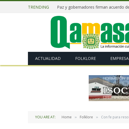
TRENDING
ACTUALIDAD
FOLKLORE
EMPRESA
YOU ARE AT:
Home
Folklore
Con fe para resol
»
»