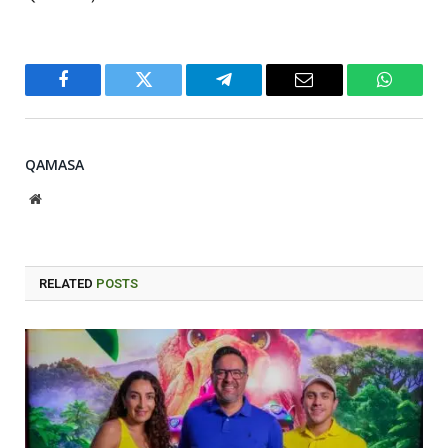
Facebook
Twitter
Telegram
Email
WhatsA
QAMASA
Website
RELATED
POSTS