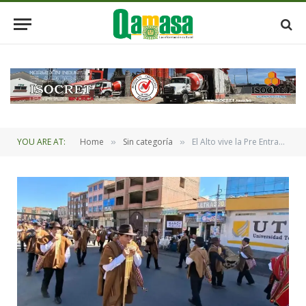
YOU ARE AT:
Home
Sin categoría
El Alto vive la Pre Entrada de la Virgen del Carmen 2026
»
»