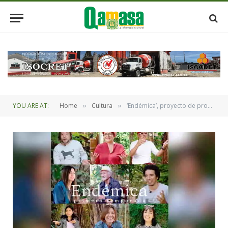
YOU ARE AT:
Home
Cultura
‘Endémica’, proyecto de productores literarios bolivianos
»
»