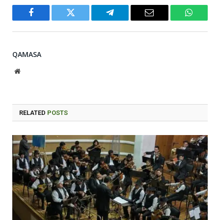
Facebook
Twitter
Telegram
Email
WhatsA
QAMASA
Website
RELATED
POSTS