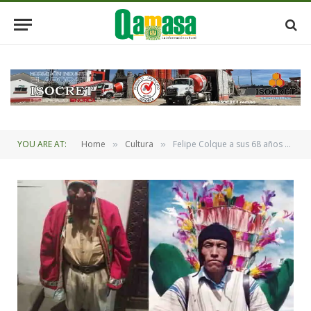
YOU ARE AT:
Home
Cultura
Felipe Colque a sus 68 años es la persona que interpreta el ritual del Jach’a Tata Danzanti
»
»