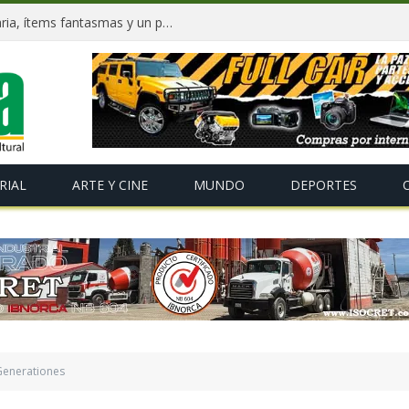
Dockweiler tras 90 días: Deuda millonaria, ítems fantasmas y un plan para salvar La Paz
RIAL
ARTE Y CINE
MUNDO
DEPORTES
e Generationes