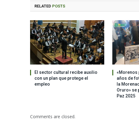
RELATED
POSTS
El sector cultural recibe auxilio
«Morenos p
con un plan que protege el
años de fo
empleo
la Morenad
Oruro» se p
Paz 2025
Comments are closed.