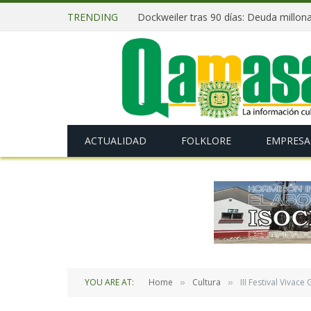
TRENDING
ACTUALIDAD
FOLKLORE
EMPRESA
YOU ARE AT:
Home
Cultura
III Festival Vivac
»
»