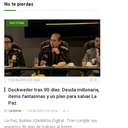
No te pierdas
NACIONAL
7 DE AGOSTO DE 2026
0
Dockweiler tras 90 días: Deuda millonaria,
pp
ítems fantasmas y un plan para salvar La
Paz
te
BY
QAMASA
7 DE AGOSTO DE 2026
9
La Paz, Bolivia /QAMASA Digital. Tras cumplir sus
primeros 90 días de trabajo al frente…