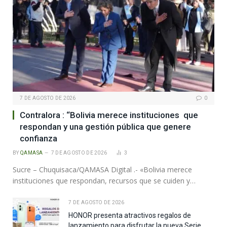
7 DE AGOSTO DE 2026
0
Contralora : “Bolivia merece instituciones que
respondan y una gestión pública que genere
confianza
BY
QAMASA
7 DE AGOSTO DE 2026
3
Sucre – Chuquisaca/QAMASA Digital .- «Bolivia merece
instituciones que respondan, recursos que se cuiden y…
7 DE AGOSTO DE 2026
HONOR presenta atractivos regalos de
lanzamiento para disfrutar la nueva Serie