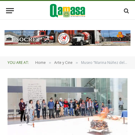
YOU ARE AT:
Home
Arte y Cine
Museo “Marina Núñez del Prado” amplia sus instalaciones
»
»