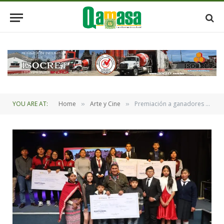
YOU ARE AT:
Home
Arte y Cine
Premiación a ganadores de los concursos de títeres y de Tik Tok
»
»