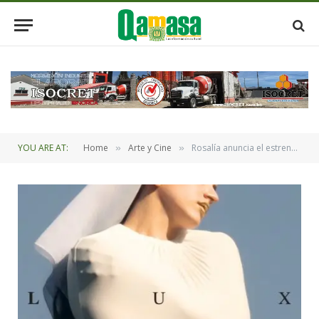
YOU ARE AT:
Home
Arte y Cine
Rosalía anuncia el estreno de su nuevo álbum innovador “Lux”
»
»