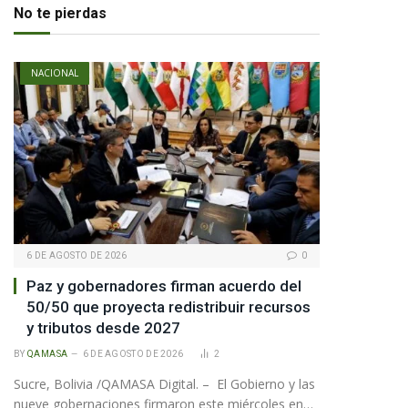
No te pierdas
pp
NACIONAL
te
6 DE AGOSTO DE 2026
0
Paz y gobernadores firman acuerdo del
50/50 que proyecta redistribuir recursos
y tributos desde 2027
BY
QAMASA
6 DE AGOSTO DE 2026
2
Sucre, Bolivia /QAMASA Digital. – El Gobierno y las
nueve gobernaciones firmaron este miércoles en…