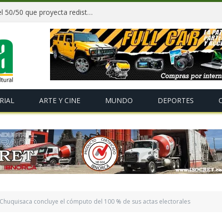
Paz y gobernadores firman acuerdo del 50/50 que proyecta redistribuir recursos y tributos desde 2027
RIAL
ARTE Y CINE
MUNDO
DEPORTES
 Chuquisaca concluye el cómputo del 100 % de sus actas electorales