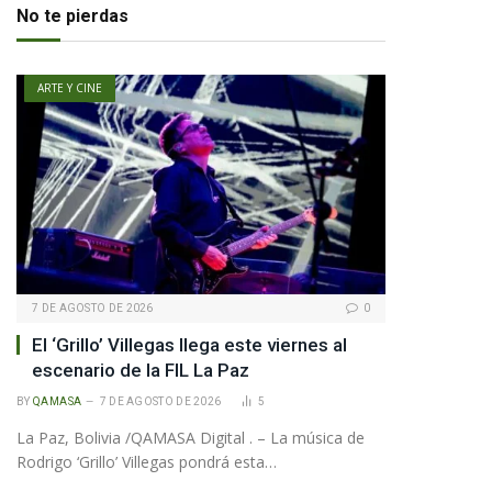
No te pierdas
ARTE Y CINE
7 DE AGOSTO DE 2026
0
El ‘Grillo’ Villegas llega este viernes al
escenario de la FIL La Paz
BY
QAMASA
7 DE AGOSTO DE 2026
5
La Paz, Bolivia /QAMASA Digital . – La música de
Rodrigo ‘Grillo’ Villegas pondrá esta…