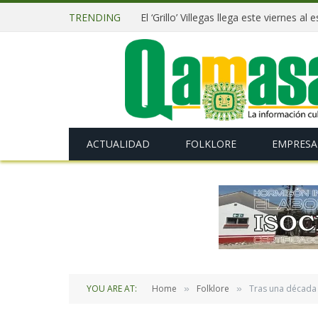
TRENDING
El ‘Grillo’ Villegas llega este viernes al
ACTUALIDAD
FOLKLORE
EMPRESA
YOU ARE AT:
Home
Folklore
Tras una década 
»
»