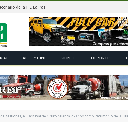
 escenario de la FIL La Paz
RIAL
ARTE Y CINE
MUNDO
DEPORTES
de gestiones, el Carnaval de Oruro celebra 25 años como Patrimonio de la H