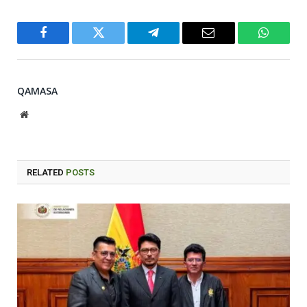
Facebook
Twitter
Telegram
Email
WhatsA
QAMASA
Website
RELATED
POSTS