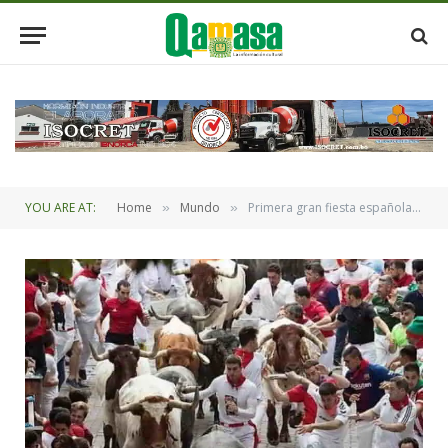
YOU ARE AT:
Home
Mundo
Primera gran fiesta española «Los Sanfermines» que medirá su huella de carbono
»
»