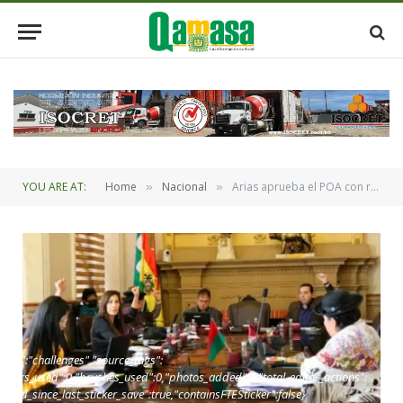
YOU ARE AT:
Home
Nacional
Arias aprueba el POA con resolución ejecutiva pese al rechazo del Concejo Municipal de La Paz
»
»
oint":"challenges","source_tags":
,"layers_used":0,"brushes_used":0,"photos_added":0,"total_editor_actions":
"edited_since_last_sticker_save":true,"containsFTESticker":false}