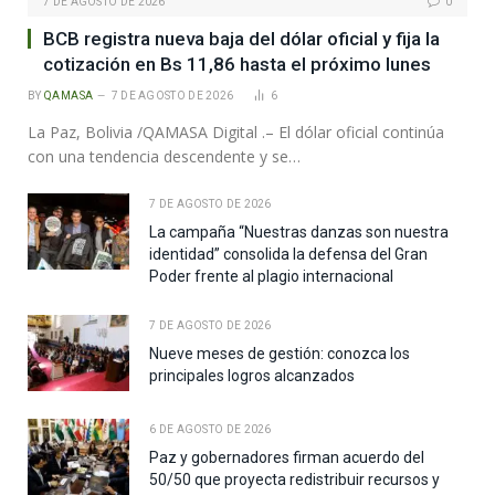
7 DE AGOSTO DE 2026
0
BCB registra nueva baja del dólar oficial y fija la
cotización en Bs 11,86 hasta el próximo lunes
BY
QAMASA
7 DE AGOSTO DE 2026
6
La Paz, Bolivia /QAMASA Digital .– El dólar oficial continúa
con una tendencia descendente y se…
7 DE AGOSTO DE 2026
La campaña “Nuestras danzas son nuestra
identidad” consolida la defensa del Gran
Poder frente al plagio internacional
7 DE AGOSTO DE 2026
Nueve meses de gestión: conozca los
principales logros alcanzados
6 DE AGOSTO DE 2026
Paz y gobernadores firman acuerdo del
50/50 que proyecta redistribuir recursos y