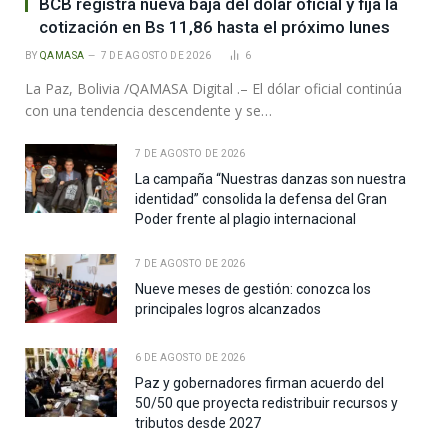
BCB registra nueva baja del dólar oficial y fija la
cotización en Bs 11,86 hasta el próximo lunes
BY
QAMASA
7 DE AGOSTO DE 2026
6
La Paz, Bolivia /QAMASA Digital .– El dólar oficial continúa
con una tendencia descendente y se…
7 DE AGOSTO DE 2026
La campaña “Nuestras danzas son nuestra
identidad” consolida la defensa del Gran
Poder frente al plagio internacional
7 DE AGOSTO DE 2026
Nueve meses de gestión: conozca los
principales logros alcanzados
6 DE AGOSTO DE 2026
Paz y gobernadores firman acuerdo del
50/50 que proyecta redistribuir recursos y
tributos desde 2027